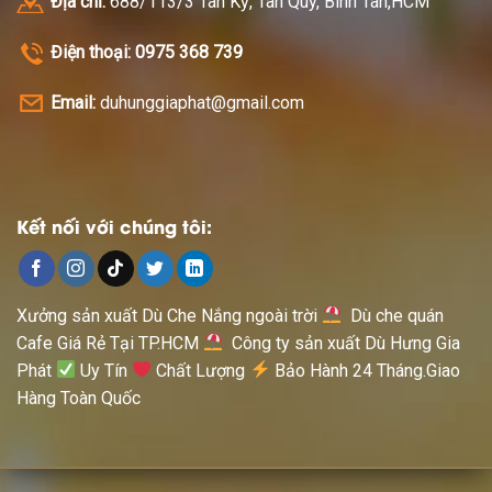
Địa chỉ:
688/113/3 Tân Kỳ, Tân Quý, Bình Tân,HCM
Điện thoại: 0975 368 739
Email:
duhunggiaphat@gmail.com
Kết nối với chúng tôi:
Xưởng sản xuất Dù Che Nắng ngoài trời
Dù che quán
Cafe Giá Rẻ Tại TP.HCM
Công ty sản xuất Dù Hưng Gia
Phát
Uy Tín
Chất Lượng
Bảo Hành 24 Tháng.Giao
Hàng Toàn Quốc