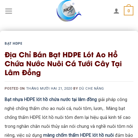
Skip
0
to
content
BẠT HDPE
Địa Chỉ Bán Bạt HDPE Lót Ao Hồ
Chứa Nước Nuôi Cá Tưới Cây Tại
Lâm Đồng
POSTED ON
THÁNG MƯỜI HAI 21, 2020
BY
DÙ CHE NẮNG
Bạt nhựa HDPE lót hồ chứa nước tại lâm đồng
giải pháp công
nghệ chống thấm cho ao nuôi cá, nuôi tôm, lươn,.. Màng bạt
chống thấm HDPE lót hồ nuôi tôm đem lại hiệu quả kinh tế cao
trong nghàn chăn nuôi thủy sản nói chung và nghề nuôi tôm nói
riêng, việc sử dụng
màng chốm thấm HDPE lót hồ nuôi
đảm bảo