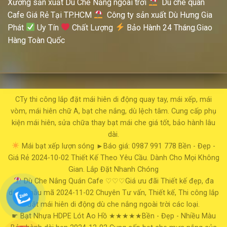
Xưởng sản xuất Dù Che Nắng ngoài trời
Dù che quán
Cafe Giá Rẻ Tại TP.HCM
Công ty sản xuất Dù Hưng Gia
Phát
Uy Tín
Chất Lượng
Bảo Hành 24 Tháng.Giao
Hàng Toàn Quốc
CTy thi công lắp đặt mái hiên di động quay tay, mái xếp, mái
vòm, mái hiên chữ A, bạt che nắng, dù lệch tâm. Cung cấp phụ
kiện mái hiên, sửa chữa thay bạt mái che giá tốt, bảo hành lâu
dài.
Mái bạt xếp lượn sóng
►Báo giá: 0987 991 778
Bền - Đẹp -
Giá Rẻ
2024-10-02
Thiết Kế Theo Yêu Cầu. Dành Cho Mọi Không
Gian. Lắp Đặt Nhanh Chóng
Dù Che Nắng Quán Cafe
♡♡♡Giá ưu đãi
Thiết kế đẹp, đa
dạng mẫu mã
2024-11-02
Chuyên Tư vấn, Thiết kế, Thi công lắp
đặt mái hiên di động dù che nắng ngoài trời các loại.
☛ Bạt Nhựa HDPE Lót Ao Hồ
★★★★★Bền - Đẹp - Nhiều Màu