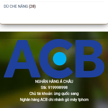
DÙ CHE NẮNG
(28)
NGHÂN HÀNG Á CHÂU
Stk: 919998998
Chủ tài khoản: ừng quốc sang
Nghân hàng ACB chi nhánh gò mây tphcm