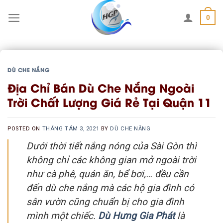
Skip
0
to
content
DÙ CHE NẮNG
Địa Chỉ Bán Dù Che Nắng Ngoài
Trời Chất Lượng Giá Rẻ Tại Quận 11
POSTED ON
THÁNG TÁM 3, 2021
BY
DÙ CHE NẮNG
Dưới thời tiết nắng nóng của Sài Gòn thì
không chỉ các không gian mở ngoài trời
như cà phê, quán ăn, bể bơi,… đều cần
đến dù che nắng mà các hộ gia đình có
sân vườn cũng chuẩn bị cho gia đình
mình một chiếc.
Dù Hưng Gia Phát
là