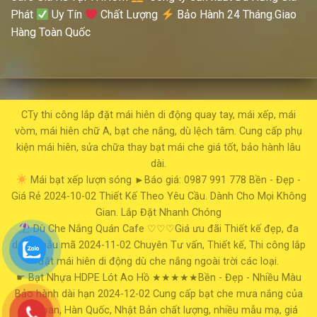
Phát
Uy Tín
Chất Lượng
Bảo Hành 24 Tháng.Giao
Hàng Toàn Quốc
CTy thi công lắp đặt mái hiên di động quay tay, mái xếp, mái
vòm, mái hiên chữ A, bạt che nắng, dù lệch tâm. Cung cấp phụ
kiện mái hiên, sửa chữa thay bạt mái che giá tốt, bảo hành lâu
dài.
Mái bạt xếp lượn sóng
►Báo giá: 0987 991 778
Bền - Đẹp -
Giá Rẻ
2024-10-02
Thiết Kế Theo Yêu Cầu. Dành Cho Mọi Không
Gian. Lắp Đặt Nhanh Chóng
Dù Che Nắng Quán Cafe
♡♡♡Giá ưu đãi
Thiết kế đẹp, đa
dạng mẫu mã
2024-11-02
Chuyên Tư vấn, Thiết kế, Thi công lắp
đặt mái hiên di động dù che nắng ngoài trời các loại.
☛ Bạt Nhựa HDPE Lót Ao Hồ
★★★★★Bền - Đẹp - Nhiều Màu
Bảo hành dài hạn
2024-12-02
Cung cấp bạt che mưa nắng của
Đài Loan, Hàn Quốc, Nhật Bản chất lượng, nhiều mẫu mạ, giá