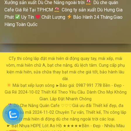
Xưởng sản xuất Dù Che Nắng ngoài trời
Dù che quán
Cafe Giá Rẻ Tại TP.HCM
Công ty sản xuất Dù Hưng Gia
Phát
Uy Tín
Chất Lượng
Bảo Hành 24 Tháng.Giao
Hàng Toàn Quốc
CTy thi công lắp đặt mái hiên di động quay tay, mái xếp, mái
vòm, mái hiên chữ A, bạt che nắng, dù lệch tâm. Cung cấp phụ
kiện mái hiên, sửa chữa thay bạt mái che giá tốt, bảo hành lâu
dài.
Mái bạt xếp lượn sóng
►Báo giá: 0987 991 778
Bền - Đẹp -
Giá Rẻ
2024-10-02
Thiết Kế Theo Yêu Cầu. Dành Cho Mọi Không
Gian. Lắp Đặt Nhanh Chóng
Dù Che Nắng Quán Cafe
♡♡♡Giá ưu đãi
Thiết kế đẹp, đa
dạng mẫu mã
2024-11-02
Chuyên Tư vấn, Thiết kế, Thi công lắp
đặt mái hiên di động dù che nắng ngoài trời các loại.
☛ Bạt Nhựa HDPE Lót Ao Hồ
★★★★★Bền - Đẹp - Nhiều Màu