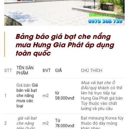
Bảng báo giá bạt che nắng
mưa Hưng Gia Phát áp dụng
toàn quốc
TÊN SẢN
STT
ĐVT
GIÁ
CHÚ THÍCH
PHẨM
Mua vải bạt che Ô
Giá bán
Giá
ĐÂU
quý khách có thể
bán vải bạt
từ
liên hệ trực tiếp tại
1
che nắng
m2
58.000vnđ
Hưng Gia Phát giá bán
mưa các
Tùy thuộc vào chất
loại
lường và yêu cầu
giá vải bạt
Bạt minsung Korea tùy
Từ
2
che nắng
m2
thuộc độ dày mỏng
78.000vnđ
Hàn Quốc
khác nhau