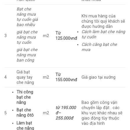
Bạt che
nắng mưa
Khi mua hàng của
tự cuốn giá
chúng tôi quý khách sẽ
bao nhiều
được hướng dẫn
Cách làm bạt che nắng
giá bạt che
Từ
3
m2
tự cuốn
nắng mưa
125.000vnđ
tự cuốn
Cách căng bạt che
giá bạt che
mưa
nắng mưa
ban công
Giá bạt
Từ
4
quay tay
m2
Giá giao tại xưởng
155.000vnđ
che nắng
Thi công
bạt che
nắng
Bao gồm công vận
từ 195.000
chuyển lắp đặt . các
Bạt che
5
m2
đ–
khu vực khác nhau sẽ
nắng ôtô
255.000đ
giao động tùy thuộc
Làm bạt
vào địa hình
che nắng