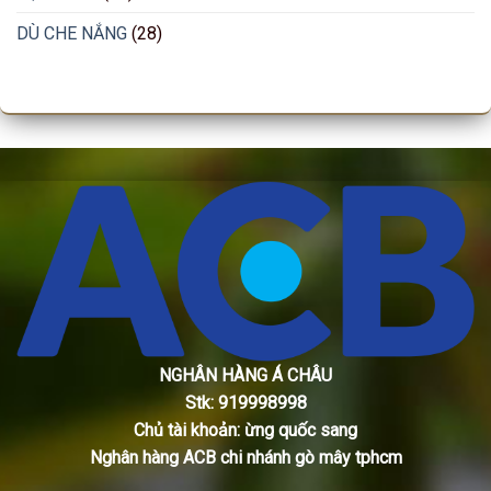
DÙ CHE NẮNG
(28)
NGHÂN HÀNG Á CHÂU
Stk: 919998998
Chủ tài khoản: ừng quốc sang
Nghân hàng ACB chi nhánh gò mây tphcm