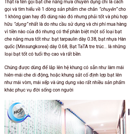
Thật ra tên gọi bạt che nắng mưa chuyên dụng chỉ là cách
gọi và tìm hiểu về 1 dòng sản phẩm che chắn
“chuyên”
cho
1 không gian hay đồ dùng nào đó nhưng phải tốt và phù hợp
hữu
“dụng”
nhất là do nhu cầu sử dụng và chi phí mua hàng
vì tiền nào của đó nhưng có thể phân biệt một số loại bạt
che nắng mưa tốt như: bạt tarpaulin dày 0.38, bạt nhựa Hàn
quốc (Minsungkorea) dày 0.68, Bạt TaTA tre trúc… là những
loại bạt tốt có tuổi thọ cao và rất bền.
Chúng được dùng để lắp lên hệ khung có sẵn như làm mái
hiên-mái che di động, hoặc khung sắt cố định lợp bạt lên
như mái vòm, mái xếp và úng dụng vào rất nhiều sản phẩm
khác phục vụ đời sống con người