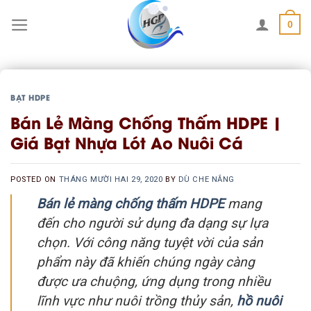
Skip
0
to
content
BẠT HDPE
Bán Lẻ Màng Chống Thấm HDPE |
Giá Bạt Nhựa Lót Ao Nuôi Cá
POSTED ON
THÁNG MƯỜI HAI 29, 2020
BY
DÙ CHE NẮNG
Bán lẻ màng chống thấm HDPE
mang
đến cho người sử dụng đa dạng sự lựa
chọn. Với công năng tuyệt vời của sản
phẩm này đã khiến chúng ngày càng
được ưa chuộng, ứng dụng trong nhiều
lĩnh vực như nuôi trồng thủy sản,
hồ nuôi