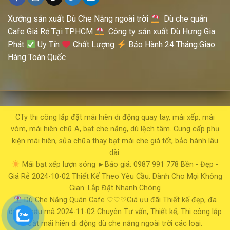
Xưởng sản xuất Dù Che Nắng ngoài trời
Dù che quán
Cafe Giá Rẻ Tại TP.HCM
Công ty sản xuất Dù Hưng Gia
Phát
Uy Tín
Chất Lượng
Bảo Hành 24 Tháng.Giao
Hàng Toàn Quốc
CTy thi công lắp đặt mái hiên di động quay tay, mái xếp, mái
vòm, mái hiên chữ A, bạt che nắng, dù lệch tâm. Cung cấp phụ
kiện mái hiên, sửa chữa thay bạt mái che giá tốt, bảo hành lâu
dài.
Mái bạt xếp lượn sóng
►Báo giá: 0987 991 778
Bền - Đẹp -
Giá Rẻ
2024-10-02
Thiết Kế Theo Yêu Cầu. Dành Cho Mọi Không
Gian. Lắp Đặt Nhanh Chóng
Dù Che Nắng Quán Cafe
♡♡♡Giá ưu đãi
Thiết kế đẹp, đa
dạng mẫu mã
2024-11-02
Chuyên Tư vấn, Thiết kế, Thi công lắp
đặt mái hiên di động dù che nắng ngoài trời các loại.