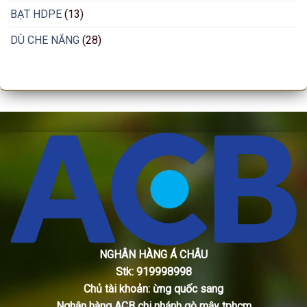
BẠT HDPE
(13)
DÙ CHE NẮNG
(28)
NGHÂN HÀNG Á CHÂU
Stk: 919998998
Chủ tài khoản: ừng quốc sang
Nghân hàng ACB chi nhánh gò mây tphcm