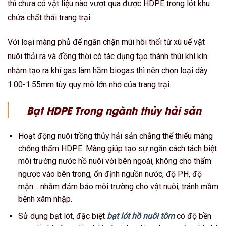
thì chưa có vật liệu nào vượt qua được HDPE trong lót khu
chứa chất thải trang trại.
Với loại màng phủ để ngăn chặn mùi hôi thối từ xú uế vật
nuôi thải ra và đồng thời có tác dụng tạo thành thúi khí kín
nhằm tạo ra khí gas làm hầm biogas thì nên chọn loại dày
1.00-1.55mm tùy quy mô lớn nhỏ của trang trại.
Bạt HDPE Trong ngành thủy hải sản
Hoạt động nuôi trồng thủy hải sản chẳng thể thiếu màng
chống thấm HDPE. Màng giúp tạo sự ngăn cách tách biệt
môi trường nước hồ nuôi với bên ngoài, không cho thấm
ngược vào bên trong, ổn định nguồn nước, độ PH, độ
mặn… nhằm đảm bảo môi trường cho vật nuôi, tránh mầm
bệnh xâm nhập.
Sử dụng bạt lót, đặc biệt
bạt lót hồ nuôi tôm
có độ bền