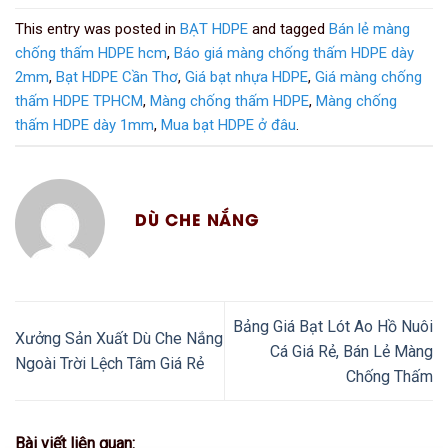
This entry was posted in
BẠT HDPE
and tagged
Bán lẻ màng
chống thấm HDPE hcm
,
Báo giá màng chống thấm HDPE dày
2mm
,
Bạt HDPE Cần Thơ
,
Giá bạt nhựa HDPE
,
Giá màng chống
thấm HDPE TPHCM
,
Màng chống thấm HDPE
,
Màng chống
thấm HDPE dày 1mm
,
Mua bạt HDPE ở đâu
.
DÙ CHE NẮNG
Bảng Giá Bạt Lót Ao Hồ Nuôi
Xưởng Sản Xuất Dù Che Nắng
Cá Giá Rẻ, Bán Lẻ Màng
Ngoài Trời Lệch Tâm Giá Rẻ
Chống Thấm
Bài viết liên quan: