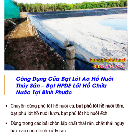
Công Dụng Của Bạt Lót Ao Hồ Nuôi
Thủy Sản – Bạt HPDE Lót Hồ Chứa
Nước
Tại Bình Phước
Chuyên dùng phủ lót hồ nuôi cá,
bạt phủ lót hồ nuôi tôm
,
bạt phủ lót hồ nuôi lươn, bạt phủ lót hồ nuôi ếch
Dùng trong các bãi chôn lấp chất thải rắn, chất thải nguy
hại, các công trình xử lý rác.