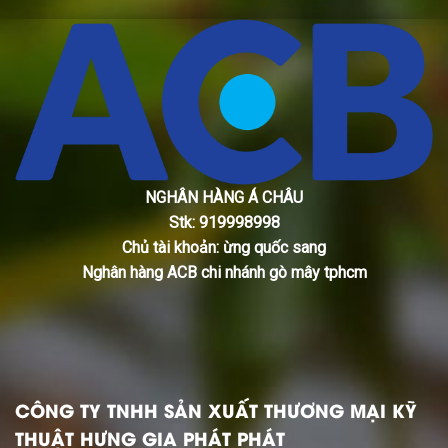
NGHÂN HÀNG Á CHÂU
Stk: 919998998
Chủ tài khoản: ừng quốc sang
Nghân hàng ACB chi nhánh gò mây tphcm
CÔNG TY TNHH SẢN XUẤT THƯƠNG MẠI KỸ
THUẬT HƯNG GIA PHÁT PHÁT