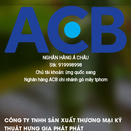
NGHÂN HÀNG Á CHÂU
Stk: 919998998
Chủ tài khoản: ừng quốc sang
Nghân hàng ACB chi nhánh gò mây tphcm
CÔNG TY TNHH SẢN XUẤT THƯƠNG MẠI KỸ
THUẬT HƯNG GIA PHÁT PHÁT