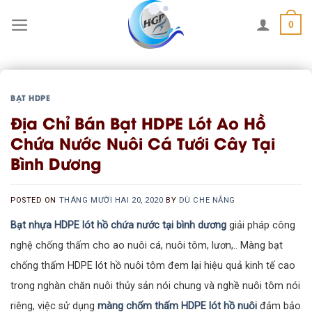
Skip
0
to
content
BẠT HDPE
Địa Chỉ Bán Bạt HDPE Lót Ao Hồ
Chứa Nước Nuôi Cá Tưới Cây Tại
Bình Dương
POSTED ON
THÁNG MƯỜI HAI 20, 2020
BY
DÙ CHE NẮNG
Bạt nhựa HDPE lót hồ chứa nước tại bình dương
giải pháp công
nghệ chống thấm cho ao nuôi cá, nuôi tôm, lươn,.. Màng bạt
chống thấm HDPE lót hồ nuôi tôm đem lại hiệu quả kinh tế cao
trong nghàn chăn nuôi thủy sản nói chung và nghề nuôi tôm nói
riêng, việc sử dụng
màng chốm thấm HDPE lót hồ nuôi
đảm bảo