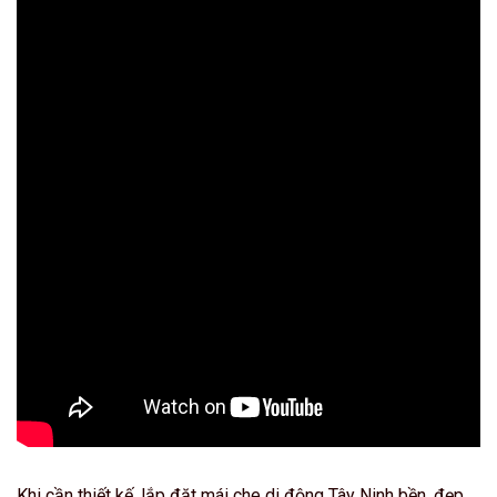
Khi cần thiết kế, lắp đặt mái che di động Tây Ninh bền, đẹp,