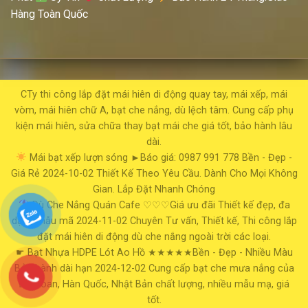
Hàng Toàn Quốc
CTy thi công lắp đặt mái hiên di động quay tay, mái xếp, mái
vòm, mái hiên chữ A, bạt che nắng, dù lệch tâm. Cung cấp phụ
kiện mái hiên, sửa chữa thay bạt mái che giá tốt, bảo hành lâu
dài.
Mái bạt xếp lượn sóng
►Báo giá: 0987 991 778
Bền - Đẹp -
Giá Rẻ
2024-10-02
Thiết Kế Theo Yêu Cầu. Dành Cho Mọi Không
Gian. Lắp Đặt Nhanh Chóng
Dù Che Nắng Quán Cafe
♡♡♡Giá ưu đãi
Thiết kế đẹp, đa
dạng mẫu mã
2024-11-02
Chuyên Tư vấn, Thiết kế, Thi công lắp
đặt mái hiên di động dù che nắng ngoài trời các loại.
☛ Bạt Nhựa HDPE Lót Ao Hồ
★★★★★Bền - Đẹp - Nhiều Màu
Bảo hành dài hạn
2024-12-02
Cung cấp bạt che mưa nắng của
Đài Loan, Hàn Quốc, Nhật Bản chất lượng, nhiều mẫu mạ, giá
tốt.