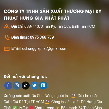
CÔNG TY TNHH SẢN XUẤT THƯƠNG MẠI KỸ
THUẬT HƯNG GIA PHÁT PHÁT
Địa chỉ:
688/113/3 Tân Kỳ, Tân Quý, Bình Tân,HCM
Điện thoại: 0975 368 739
Email:
duhunggiaphat@gmail.com
Kết nối với chúng tôi:
Xưởng sản xuất Dù Che Nắng ngoài trời
Dù che quán
Cafe Giá Rẻ Tại TP.HCM
Công ty sản xuất Dù Hưng Gia
Phát
Uy Tín
Chất Lượng
Bảo Hành 24 Tháng.Giao