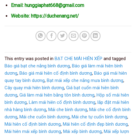
Email:
hunggiaphat668@gmail.com
Website:
https://duchenang.net/
This entry was posted in
BẠT CHE MÁI HIÊN XẾP
and tagged
Báo giá bạt che nắng bình dương
,
Báo giá làm mái hiên bình
dương
,
Báo giá mái hiên cố định bình dương
,
Báo giá mái hiên
quay tay bình dương
,
Bạt mái xếp che nắng mưa bình dương
,
Cây quay mái hiên bình dương
,
Giá bạt cuốn mái hiên bình
dương
,
Giá làm mái hiên bằng tôn bình dương
,
Hộp số mái hiên
bình dương
,
Làm mái hiên cố định bình dương
,
lắp đặt mái hiên
nhà hàng bình dương
,
Mái che bình dương
,
Mái che cố định bình
dương
,
Mái che cuốn bình dương
,
Mái che tự cuốn bình dương
,
Mái hiên cố định bình dương
,
Mái hiên cố định đẹp bình dương
,
Mái hiên mái xếp bình dương
,
Mái xếp bình dương
,
Mái xếp lượn