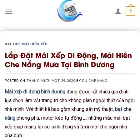
Skip
0
to
content
BẠT CHE MÁI HIÊN XẾP
Lắp Đặt Mái Xếp Di Động, Mái Hiên
Che Nắng Mưa Tại Bình Dương
POSTED ON
THÁNG MƯỜI MỘT 29, 2020
BY
DÙ CHE NẮNG
Mái xếp di động bình dương
đang được rất nhiều gia đình
lựa chọn làm vật trang trí cho không gian ngoại thất của ngôi
nhà mình. Với thiết kế bao gồm khung sắt mỹ thuật,
bạt che
nắng
phong phú, motor kéo tự động ,… những mẫu mái bạt
xếp giúp mang lại sự sinh động và tươi mới cho ngôi nhà
của bạn.