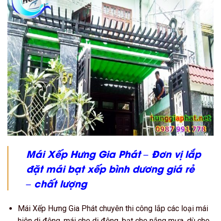
Mái Xếp Hưng Gia Phát – Đơn vị lắp
đặt mái bạt xếp bình dương giá rẻ
– chất lượng
Mái Xếp Hưng Gia Phát chuyên thi công lắp các loại mái
hiên di động, mái che di động, bạt che nắng mưa, dù che,