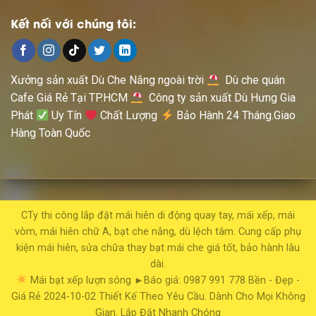
Kết nối với chúng tôi:
Xưởng sản xuất Dù Che Nắng ngoài trời
Dù che quán
Cafe Giá Rẻ Tại TP.HCM
Công ty sản xuất Dù Hưng Gia
Phát
Uy Tín
Chất Lượng
Bảo Hành 24 Tháng.Giao
Hàng Toàn Quốc
CTy thi công lắp đặt mái hiên di động quay tay, mái xếp, mái
vòm, mái hiên chữ A, bạt che nắng, dù lệch tâm. Cung cấp phụ
kiện mái hiên, sửa chữa thay bạt mái che giá tốt, bảo hành lâu
dài.
Mái bạt xếp lượn sóng
►Báo giá: 0987 991 778
Bền - Đẹp -
Giá Rẻ
2024-10-02
Thiết Kế Theo Yêu Cầu. Dành Cho Mọi Không
Gian. Lắp Đặt Nhanh Chóng