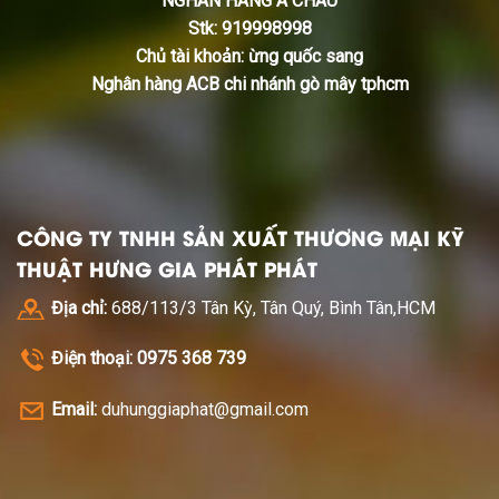
NGHÂN HÀNG Á CHÂU
Stk: 919998998
Chủ tài khoản: ừng quốc sang
Nghân hàng ACB chi nhánh gò mây tphcm
CÔNG TY TNHH SẢN XUẤT THƯƠNG MẠI KỸ
THUẬT HƯNG GIA PHÁT PHÁT
Địa chỉ:
688/113/3 Tân Kỳ, Tân Quý, Bình Tân,HCM
Điện thoại: 0975 368 739
Email:
duhunggiaphat@gmail.com