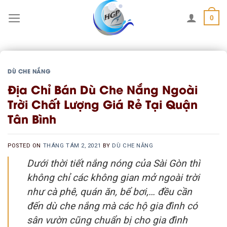
Skip
0
to
content
DÙ CHE NẮNG
Địa Chỉ Bán Dù Che Nắng Ngoài
Trời Chất Lượng Giá Rẻ Tại Quận
Tân Bình
POSTED ON
THÁNG TÁM 2, 2021
BY
DÙ CHE NẮNG
Dưới thời tiết nắng nóng của Sài Gòn thì
không chỉ các không gian mở ngoài trời
như cà phê, quán ăn, bể bơi,… đều cần
đến dù che nắng mà các hộ gia đình có
sân vườn cũng chuẩn bị cho gia đình