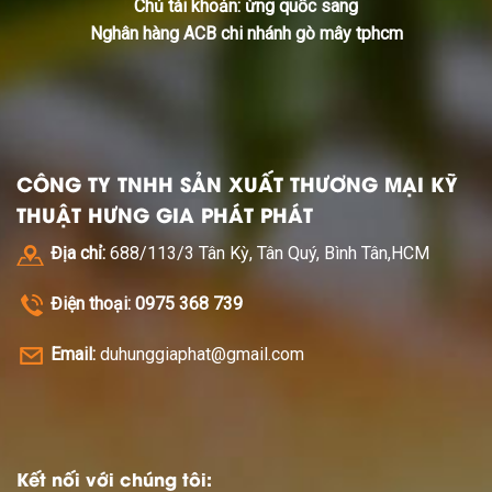
Chủ tài khoản: ừng quốc sang
Nghân hàng ACB chi nhánh gò mây tphcm
CÔNG TY TNHH SẢN XUẤT THƯƠNG MẠI KỸ
THUẬT HƯNG GIA PHÁT PHÁT
Địa chỉ:
688/113/3 Tân Kỳ, Tân Quý, Bình Tân,HCM
Điện thoại: 0975 368 739
Email:
duhunggiaphat@gmail.com
Kết nối với chúng tôi: