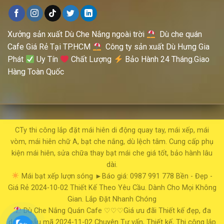
Xưởng sản xuất Dù Che Nắng ngoài trời
Dù che quán
Cafe Giá Rẻ Tại TP.HCM
Công ty sản xuất Dù Hưng Gia
Phát
Uy Tín
Chất Lượng
Bảo Hành 24 Tháng.Giao
Hàng Toàn Quốc
CTy thi công lắp đặt mái hiên di động quay tay, mái xếp, mái
vòm, mái hiên chữ A, bạt che nắng, dù lệch tâm. Cung cấp phụ
kiện mái hiên, sửa chữa thay bạt mái che giá tốt, bảo hành lâu
dài.
Mái bạt xếp lượn sóng
►Báo giá: 0987 991 778
Bền - Đẹp -
Giá Rẻ
2024-10-02
Thiết Kế Theo Yêu Cầu. Dành Cho Mọi Không
Gian. Lắp Đặt Nhanh Chóng
Dù Che Nắng Quán Cafe
♡♡♡Giá ưu đãi
Thiết kế đẹp, đa
dạng mẫu mã
2024-11-02
Chuyên Tư vấn, Thiết kế, Thi công lắp