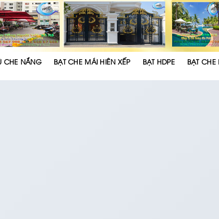
Ù CHE NẮNG
BẠT CHE MÁI HIÊN XẾP
BẠT HDPE
BẠT CHE