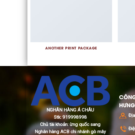
RINT
ANOTHER PRINT PACKAGE
CÔNG
HƯNG
NGHÂN HÀNG Á CHÂU
Địa
Stk: 919998998
Chủ tài khoản: ừng quốc sang
Điệ
Nghân hàng ACB chi nhánh gò mây