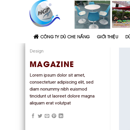
Skip
to
content
CÔNG TY DÙ CHE NẮNG
GIỚI THIỆU
D
Design
MAGAZINE
Lorem ipsum dolor sit amet,
consectetuer adipiscing elit, sed
diam nonummy nibh euismod
tincidunt ut laoreet dolore magna
aliquam erat volutpat