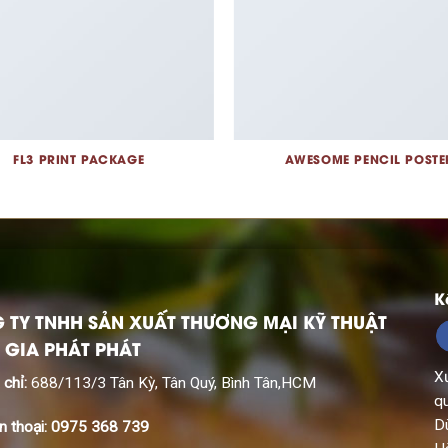
FL3 PRINT PACKAGE
AWESOME PENCIL POSTE
K
 TY TNHH SẢN XUẤT THƯƠNG MẠI KỸ THUẬT
 GIA PHÁT PHÁT
X
 chỉ:
688/113/3 Tân Kỳ, Tân Quý, Bình Tân,HCM
q
D
n thoại: 0975 368 739