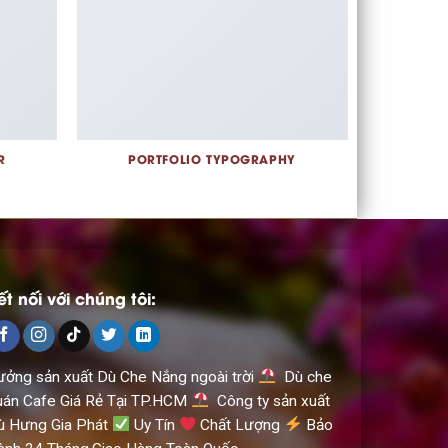
R
PORTFOLIO TYPOGRAPHY
ết nối với chúng tôi:
ưởng sản xuất Dù Che Nắng ngoài trời
Dù che
uán Cafe Giá Rẻ Tại TP.HCM
Công ty sản xuất
ù Hưng Gia Phát
Uy Tín
Chất Lượng
Bảo